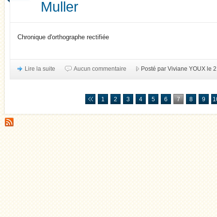
Muller
Chronique d'orthographe rectifiée
Lire la suite
Aucun commentaire
Posté par Viviane YOUX le 2
1
2
3
4
5
6
7
8
9
1