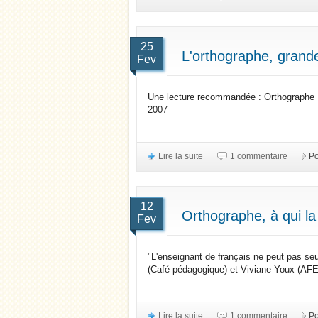
25
L'orthographe, grand
Fev
Une lecture recommandée : Orthographe : 
2007
Lire la suite
1 commentaire
Po
12
Orthographe, à qui la 
Fev
"L'enseignant de français ne peut pas seu
(Café pédagogique) et Viviane Youx (AF
Lire la suite
1 commentaire
Po