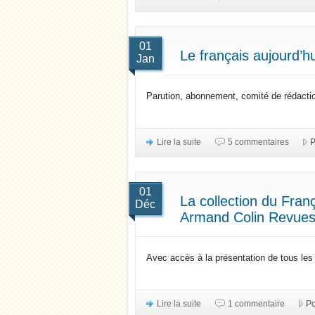
01
Le français aujourd’hu
Jan
Parution, abonnement, comité de rédactio
Lire la suite
5 commentaires
P
01
La collection du Franç
Déc
Armand Colin Revue
Avec accès à la présentation de tous le
Lire la suite
1 commentaire
Po